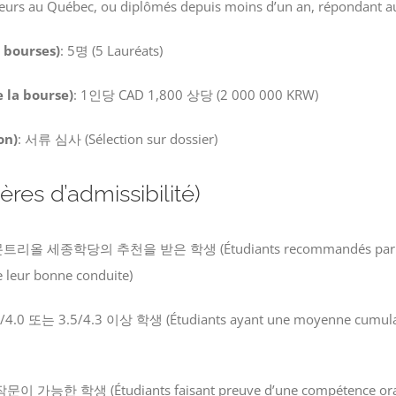
ieurs au Québec, ou diplômés depuis moins d’un an, répondant aux 
bourses)
: 5명 (5 Lauréats)
la bourse)
: 1인당 CAD 1,800 상당 (2 000 000 KRW)
on)
: 서류 심사 (Sélection sur dossier)
es d’admissibilité)
몬트리올 세종학당의 추천을 받은 학생
(Étudiants recommandés par l
e leur bonne conduite)
4.0 또는 3.5/4.3 이상 학생
(Étudiants ayant une moyenne cumulat
작문이 가능한 학생
(Étudiants faisant preuve d’une compétence oral