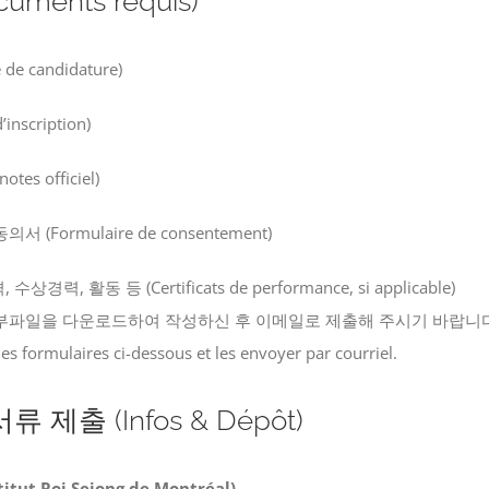
ments requis)
e candidature)
inscription)
tes officiel)
(Formulaire de consentement)
경력, 활동 등 (Certificats de performance, si applicable)
첨부파일을 다운로드하여 작성하신 후 이메일로 제출해 주시기 바랍니다
les formulaires ci-dessous et les envoyer par courriel.
 제출 (Infos & Dépôt)
t Roi Sejong de Montréal)