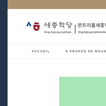
Passer
au
contenu
ACCUEIL
À PROPOS DE NOU
Voir
l'image
agrandie