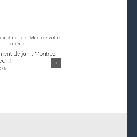
ent de juin : Montrez
📢 Hangeul Festa 2026 –
éen !
Concours international de vi
2026
juin 6th, 2026