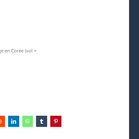
e en Corée (vol +
Reddit
LinkedIn
WhatsApp
Tumblr
Pinterest