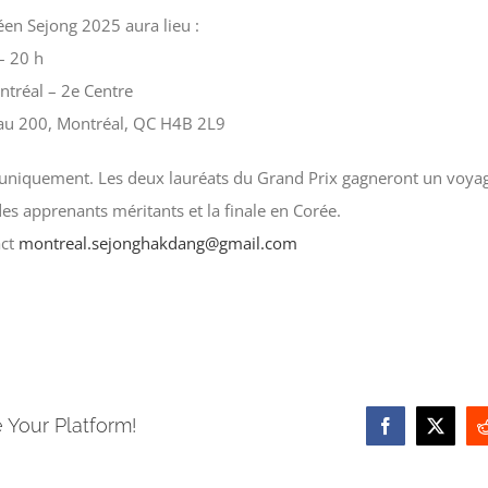
en Sejong 2025 aura lieu :
– 20 h
ontréal – 2e Centre
eau 200, Montréal, QC H4B 2L9
uniquement. Les deux lauréats du Grand Prix gagneront un voyag
es apprenants méritants et la finale en Corée.
act
montreal.sejonghakdang@gmail.
com
 Your Platform!
Facebook
X