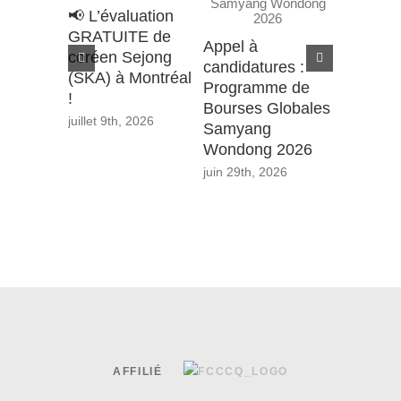
🎉 Évén
📢 L’évaluation
juin : Mo
GRATUITE de
votre cor
Appel à
coréen Sejong
juin 12th, 
candidatures :
(SKA) à Montréal
Programme de
!
Bourses Globales
juillet 9th, 2026
Samyang
Wondong 2026
juin 29th, 2026
AFFILIÉ