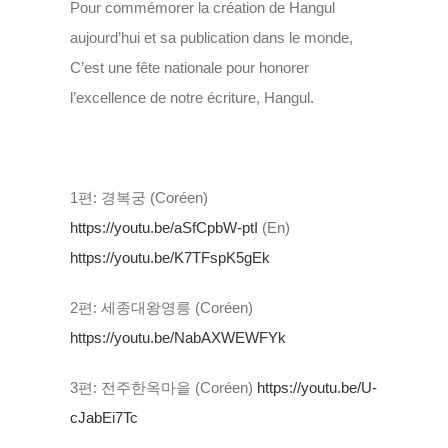
Pour commémorer la création de Hangul
aujourd’hui et sa publication dans le monde,
C’est une fête nationale pour honorer
l’excellence de notre écriture, Hangul.
1편: 경복궁 (Coréen)
https://youtu.be/aSfCpbW-ptI
(En)
https://youtu.be/K7TFspK5gEk
2편: 세종대왕영릉 (Coréen)
https://youtu.be/NabAXWEWFYk
3편: 전주한옥마을 (Coréen)
https://youtu.be/U-
cJabEi7Tc