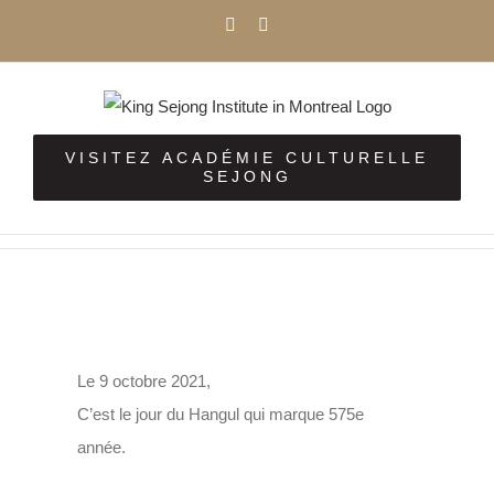
Passer
Facebook
Instagram
au
contenu
VISITEZ ACADÉMIE CULTURELLE
SEJONG
Voir
l'image
Le 9 octobre 2021,
agrandie
C’est le jour du Hangul qui marque 575e
année.