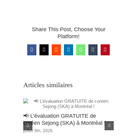
Share This Post, Choose Your
Platform!
Facebook
X
Reddit
LinkedIn
WhatsApp
Tumblr
Pinterest
Articles similaires
📢 L’évaluation GRATUITE de
Appel à 
coréen Sejong (SKA) à Montréal !
de Bour
Wondon
juillet 9th, 2026