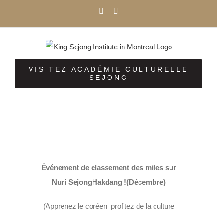
Passer
Facebook
Instagram
au
contenu
VISITEZ ACADÉMIE CULTURELLE
SEJONG
Voir
l'image
Événement de classement des miles sur
agrandie
Nuri SejongHakdang !(Décembre)
(Apprenez le coréen, profitez de la culture