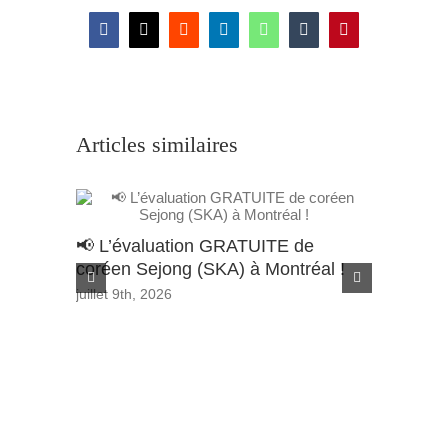
Facebook
X
Reddit
LinkedIn
WhatsApp
Tumblr
Pinterest
Articles similaires
📢 L’évaluation GRATUITE de
Appel à 
coréen Sejong (SKA) à Montréal !
de Bour
Wondon
juillet 9th, 2026
juin 29th, 