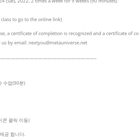
4 (Sat), 2022, 2 times a week for 9 weeks (90 minutes)
lass to go to the online link)
e, a certificate of completion is recognized and a certificate of c
act us by email: nextyou@metauniverse.net
—————————————————————–
차 수업(90분)
이콘 클릭 이동)
 제공 합니다.