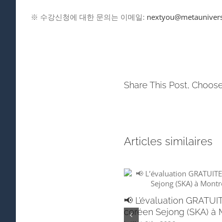
※ 수강신청에 대한 문의는 이메일:
nextyou@metaunivers
Share This Post, Choose
Articles similaires
📢 L’évaluation GRATUI
coréen Sejong (SKA) à M