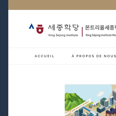
Passer
au
contenu
ACCUEIL
À PROPOS DE NOU
Voir
l'image
agrandie