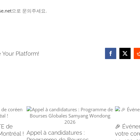
e.net
으로 문의주세요.
 Your Platform!
Facebook
X
TE de
🎉 Événem
Appel à candidatures :
ontréal !
votre cor
Programme de Bourses