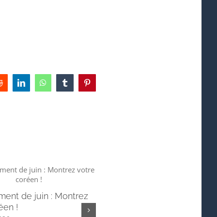
Reddit
LinkedIn
WhatsApp
Tumblr
Pinterest
ent de juin : Montrez
📢 Hangeul Festa 2026 –
éen !
Concours international de vi