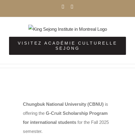
Passer
Facebook
Instagram
au
contenu
VISITEZ ACADÉMIE CULTURELLE
SEJONG
Voir
l'image
Chungbuk National University (CBNU)
is
agrandie
offering the
G-Cruit Scholarship Program
for international students
for the Fall 2025
semester.