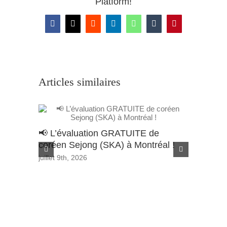
Platform!
Facebook
X
Reddit
LinkedIn
WhatsApp
Tumblr
Pinterest
Articles similaires
📢 L’évaluation GRATUITE de
Appel à 
coréen Sejong (SKA) à Montréal !
de Bour
Wondon
juillet 9th, 2026
juin 29th, 