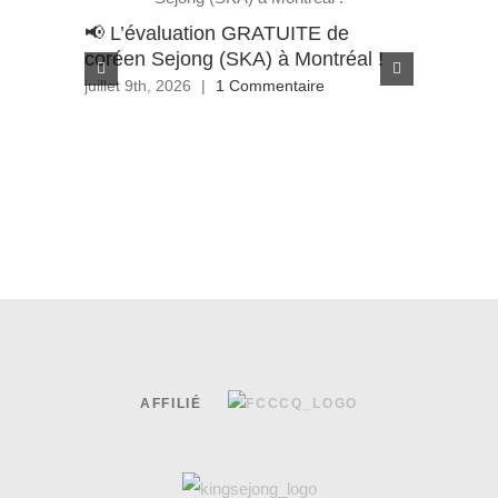
📢 L’évaluation GRATUITE de
Appel à 
coréen Sejong (SKA) à Montréal !
de Bour
Wondon
juillet 9th, 2026
|
1 Commentaire
juin 29th, 
AFFILIÉ