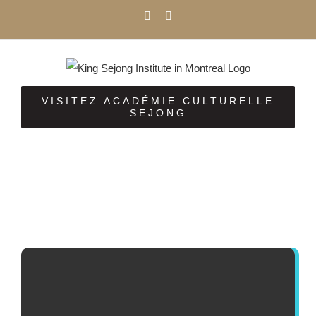
Passer
Facebook
Instagram
au
contenu
VISITEZ ACADÉMIE CULTURELLE
SEJONG
Voir
l'image
agrandie