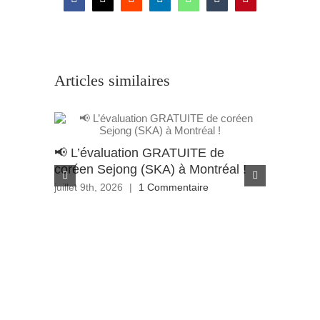
Facebook
X
Reddit
LinkedIn
WhatsApp
Tumblr
Pinterest
Articles similaires
📢 L’évaluation GRATUITE de
Appel à 
coréen Sejong (SKA) à Montréal !
de Bour
Wondon
juillet 9th, 2026
|
1 Commentaire
juin 29th, 