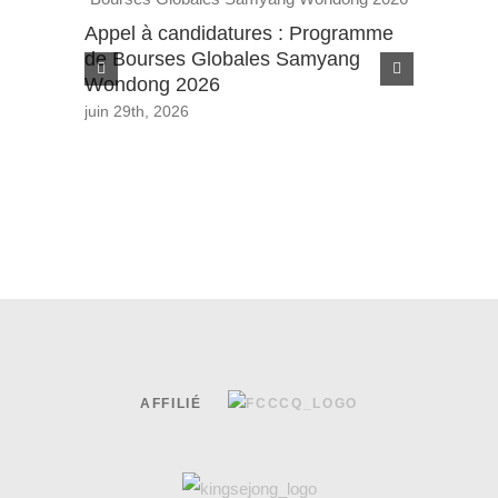
Appel à candidatures : Programme
🎉 Événe
de Bourses Globales Samyang
votre cor
Wondong 2026
juin 12th, 
juin 29th, 2026
AFFILIÉ