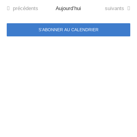
une
et
date.
Évènements
Évènements
précédents
Aujourd’hui
suivants
vu
navig
Év
de
S’ABONNER AU CALENDRIER
vues
Évèn