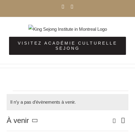
Passer
Facebook
Instagram
au
contenu
VISITEZ ACADÉMIE CULTURELLE
SEJONG
Évènements
Il n’y a pas d’évènements à venir.
Notice
Recherc
À venir
Nav
Rech
Liste
Sélectionnez
de